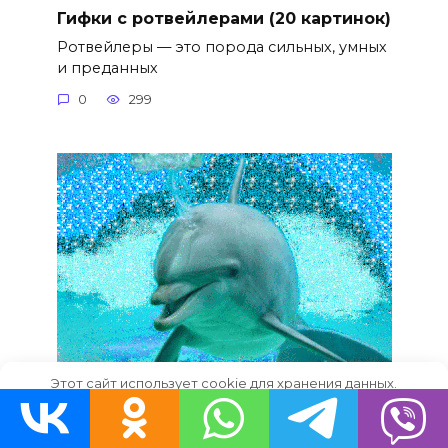
Гифки с ротвейлерами (20 картинок)
Ротвейлеры — это порода сильных, умных
и преданных
0
299
Этот сайт использует cookie для хранения данных.
Милые гифки с дельфинами (50
Продолжая использовать сайт, Вы даете свое согласие на
картинок)
работу с этими файлами.
OK