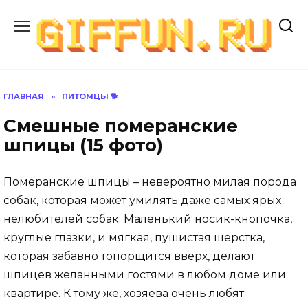
Перейти
к
содержанию
ГЛАВНАЯ
»
ПИТОМЦЫ 🐕
Смешные померанские
шпицы (15 фото)
Померанские шпицы – невероятно милая порода
собак, которая может умилять даже самых ярых
нелюбителей собак. Маленький носик-кнопочка,
круглые глазки, и мягкая, пушистая шерстка,
которая забавно топорщится вверх, делают
шпицев желанными гостями в любом доме или
квартире. К тому же, хозяева очень любят