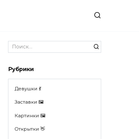
Search
for:
Рубрики
Девушки 💃
Заставки 🖼
Картинки 🖼
Открытки 👋