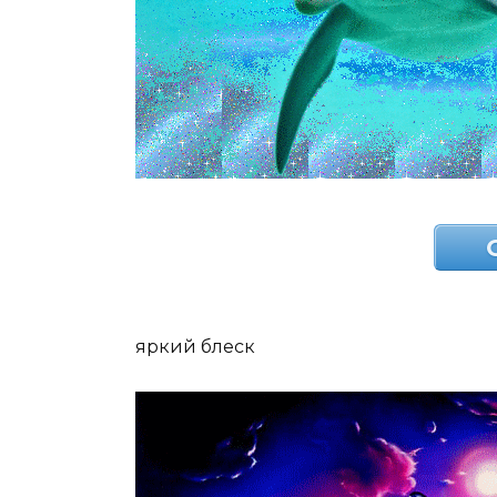
яркий блеск