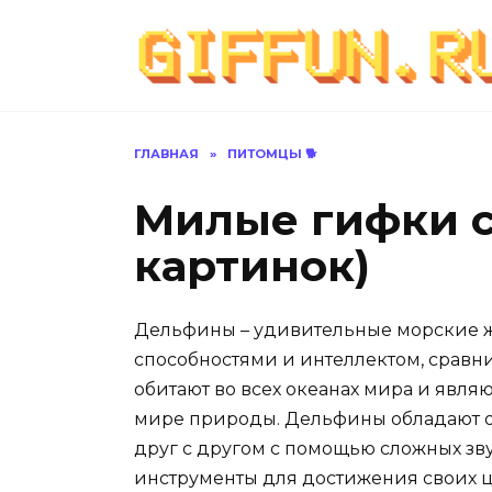
Перейти
к
содержанию
ГЛАВНАЯ
»
ПИТОМЦЫ 🐕
Милые гифки с
картинок)
Дельфины – удивительные морские 
способностями и интеллектом, срав
обитают во всех океанах мира и явля
мире природы. Дельфины обладают о
друг с другом с помощью сложных зву
инструменты для достижения своих ц