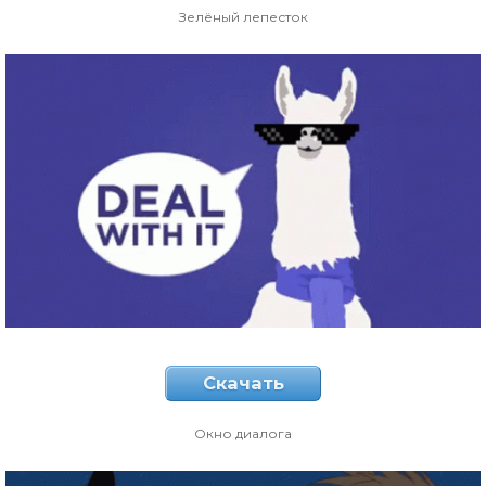
Зелёный лепесток
Скачать
Окно диалога