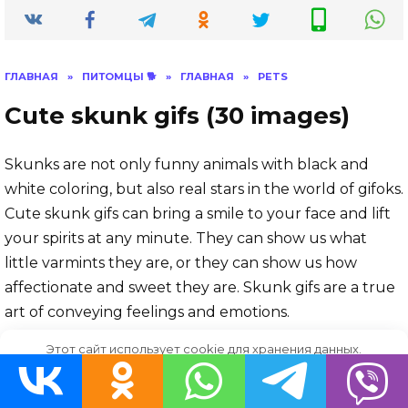
ГЛАВНАЯ
»
ПИТОМЦЫ 🐕
»
ГЛАВНАЯ
»
PETS
Cute skunk gifs (30 images)
Skunks are not only funny animals with black and
white coloring, but also real stars in the world of gifoks.
Cute skunk gifs can bring a smile to your face and lift
your spirits at any minute. They can show us what
little varmints they are, or they can show us how
affectionate and sweet they are. Skunk gifs are a true
art of conveying feelings and emotions.
Этот сайт использует cookie для хранения данных.
Продолжая использовать сайт, Вы даете свое согласие на
работу с этими файлами.
OK