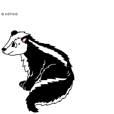
в кепке