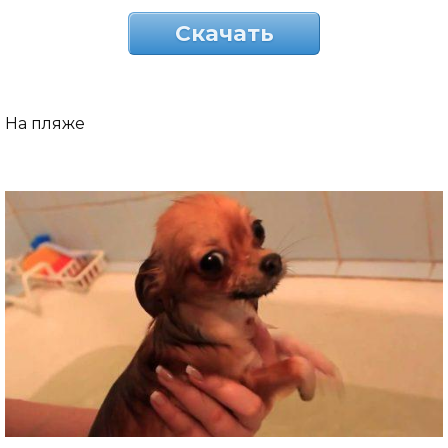
Скачать
На пляже