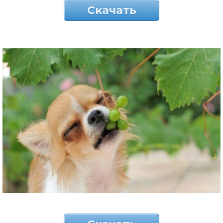
Скачать