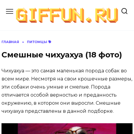
Перейти
к
содержанию
ГЛАВНАЯ
»
ПИТОМЦЫ 🐕
Смешные чихуахуа (18 фото)
Чихуахуа — это самая маленькая порода собак во
всем мире. Несмотря на свои крошечные размеры,
эти собаки очень умные и смелые. Порода
отличается особой верностью и преданность
окружению, в котором они выросли. Смешные
чихуахуа представлены в данной подборке.