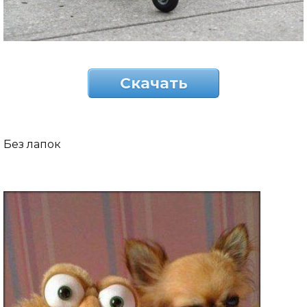
Скачать
Без лапок