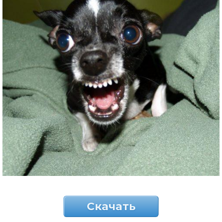
Скачать