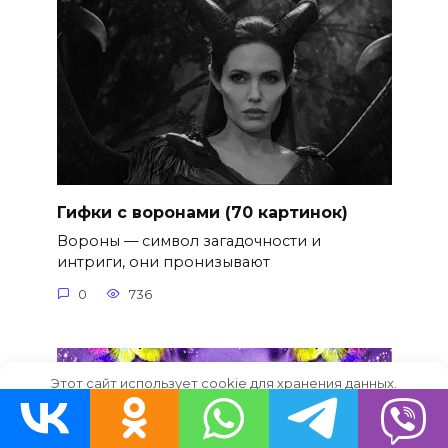
Гифки с воронами (70 картинок)
Вороны — символ загадочности и
интриги, они пронизывают
0
736
Этот сайт использует cookie для хранения данных.
Продолжая использовать сайт, Вы даете свое согласие на
работу с этими файлами.
OK