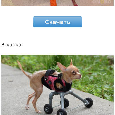
Скачать
В одежде