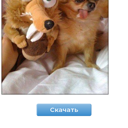
Скачать