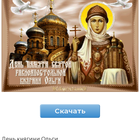
Скачать
День княгини Ольги