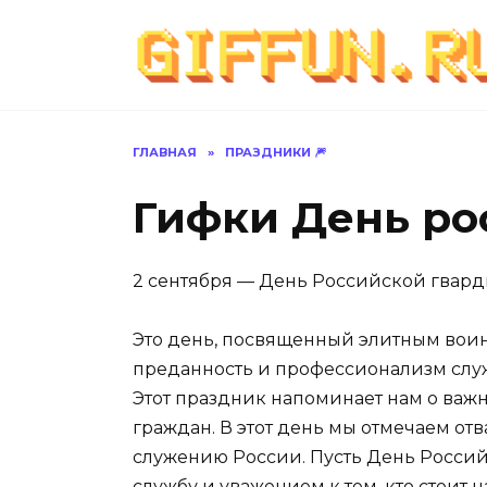
Перейти
к
содержанию
ГЛАВНАЯ
»
ПРАЗДНИКИ 🎆
Гифки День ро
2 сентября — День Российской гвард
Это день, посвященный элитным вои
преданность и профессионализм слу
Этот праздник напоминает нам о важ
граждан. В этот день мы отмечаем отв
служению России. Пусть День Россий
службу и уважением к тем, кто стоит 