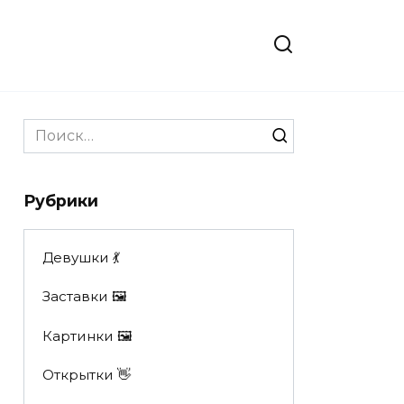
Search
for:
Рубрики
Девушки 💃
Заставки 🖼
Картинки 🖼
Открытки 👋