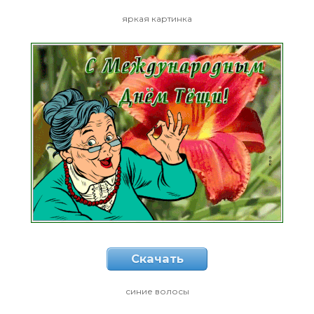
яркая картинка
Скачать
синие волосы