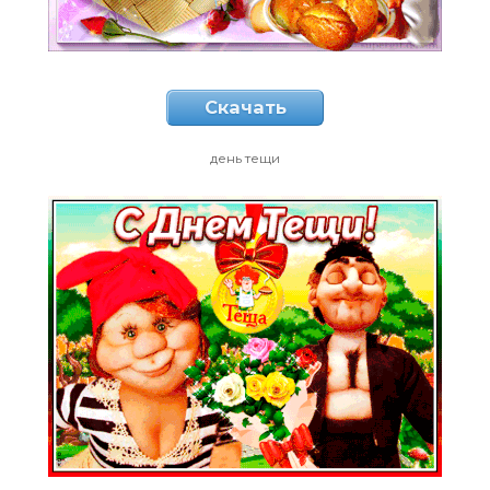
Скачать
день тещи