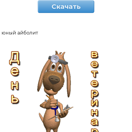
Скачать
юный айболит