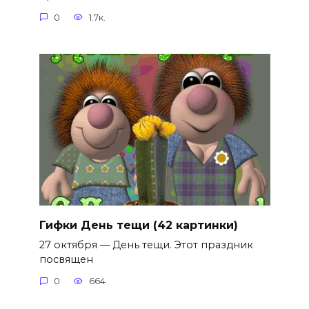
0
1.7к.
Гифки День тещи (42 картинки)
27 октября — День тещи. Этот праздник
посвящен
0
664