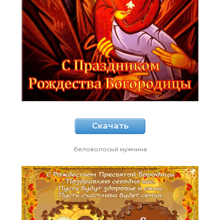
Скачать
беловолосый мужчина