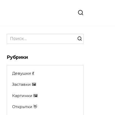
Search
for:
Рубрики
Девушки 💃
Заставки 🖼
Картинки 🖼
Открытки 👋