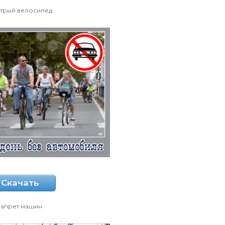
трый велосипед
Скачать
запрет машин