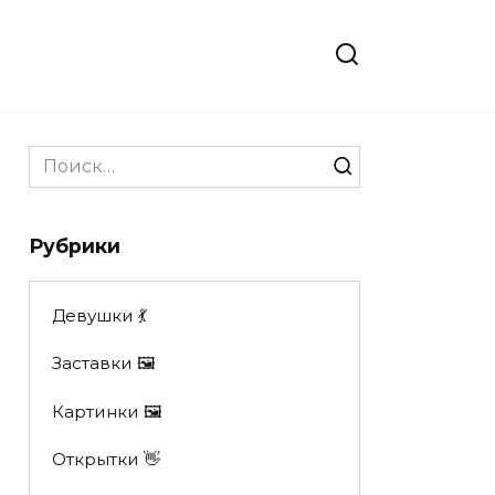
Search
for:
Рубрики
Девушки 💃
Заставки 🖼
Картинки 🖼
Открытки 👋