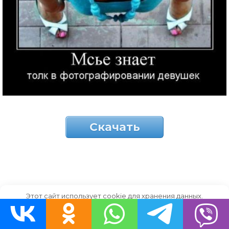
Скачать
Этот сайт использует cookie для хранения данных.
Продолжая использовать сайт, Вы даете свое согласие на
работу с этими файлами.
OK