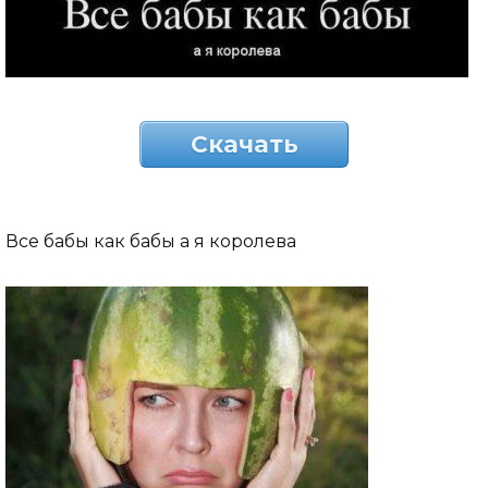
Скачать
Все бабы как бабы а я королева