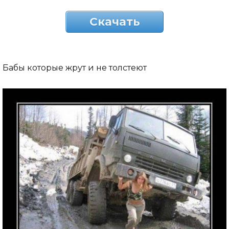
Скачать
Бабы которые жрут и не толстеют