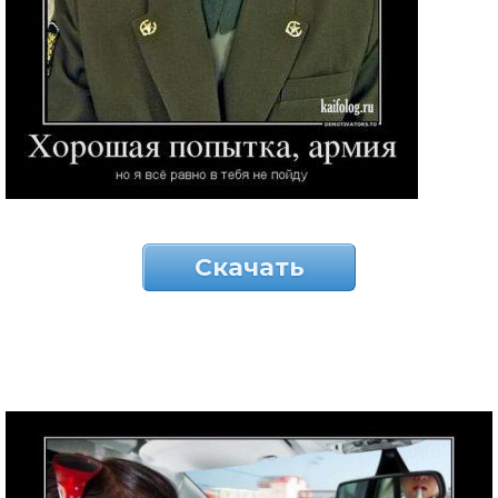
Скачать