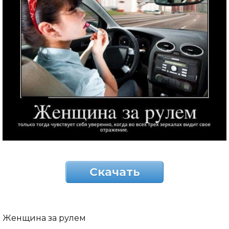
Скачать
Женщина за рулем