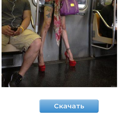
Скачать