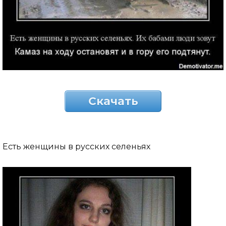
Скачать
Есть женщины в русских селеньях