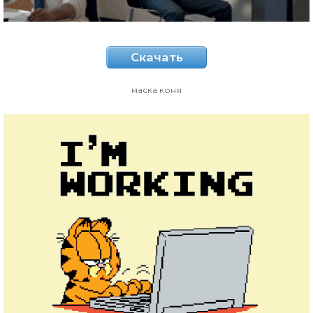
Скачать
маска коня