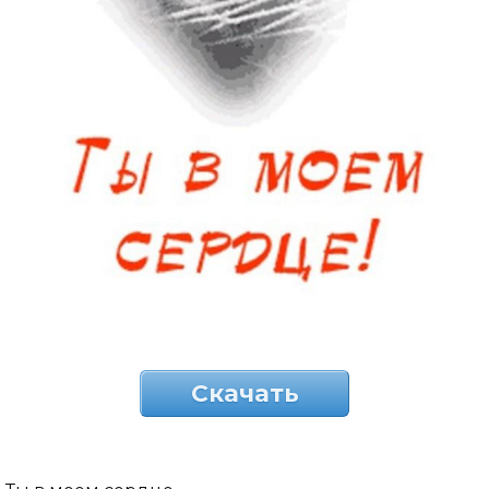
Скачать