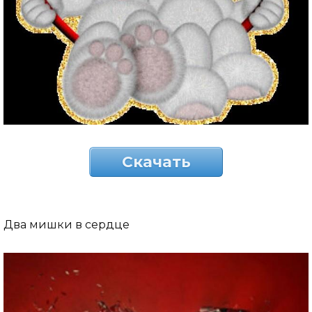
Скачать
Два мишки в сердце