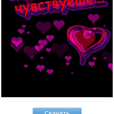
Скачать