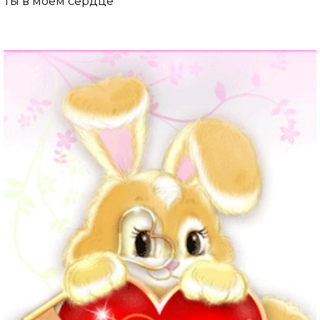
Ты в моем сердце