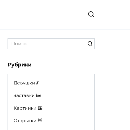
Search
for:
Рубрики
Девушки 💃
Заставки 🖼
Картинки 🖼
Открытки 👋