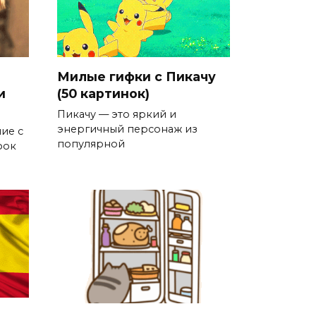
Милые гифки с Пикачу
и
(50 картинок)
Пикачу — это яркий и
энергичный персонаж из
ие с
популярной
фок