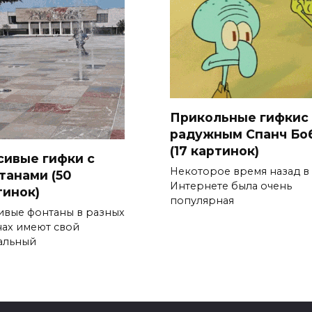
Прикольные гифкис
радужным Спанч Бо
(17 картинок)
сивые гифки с
Некоторое время назад в
танами (50
Интернете была очень
тинок)
популярная
ивые фонтаны в разных
нах имеют свой
альный