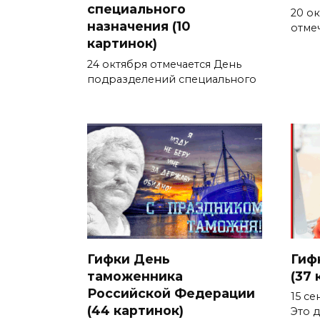
специального
20 о
назначения (10
отме
картинок)
24 октября отмечается День
подразделений специального
Гифки День
Гиф
таможенника
(37 
Российской Федерации
15 се
(44 картинок)
Это 