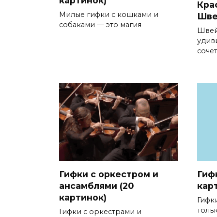
картинок)
Кра
Милые гифки с кошками и
Шве
собаками — это магия
Швей
удиви
соче
Гифки с оркестром и
Гиф
ансамблями (20
кар
картинок)
Гифк
толь
Гифки с оркестрами и