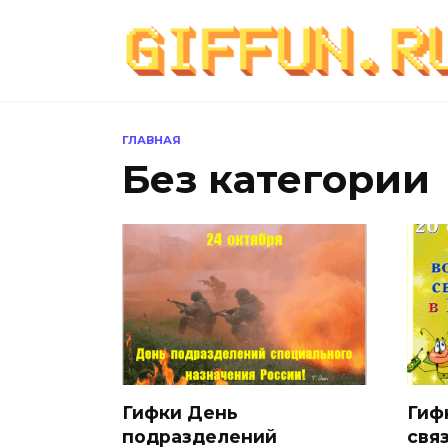
Перейти
к
содержанию
ГЛАВНАЯ
Без категории
Гифки День
Гиф
подразделений
связ