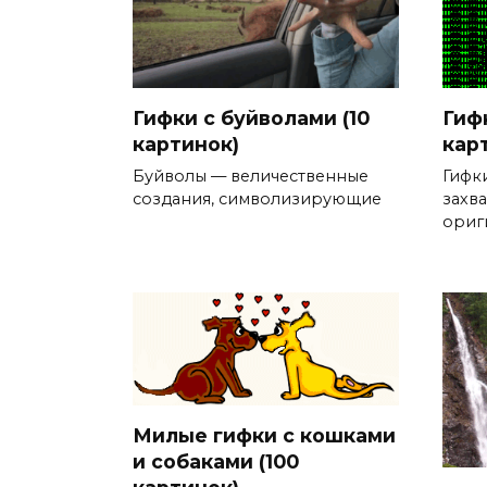
Гифки с буйволами (10
Гиф
картинок)
кар
Буйволы — величественные
Гифк
создания, символизирующие
захв
ориг
Милые гифки с кошками
и собаками (100