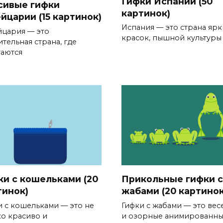
Гифки Испании (50
сивые гифки
картинок)
йцарии (15 картинок)
Испания — это страна ярк
цария — это
красок, пышной культуры
тельная страна, где
таются
ки с кошельками (20
Прикольные гифки с
тинок)
жабами (20 картинок
и с кошельками — это не
Гифки с жабами — это вес
ко красиво и
и озорные анимированн