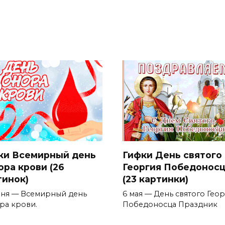
ки Всемирный день
Гифки День святого
ора крови (26
Георгия Победонос
тинок)
(23 картинки)
юня — Всемирный день
6 мая — День святого Гео
ра крови.
Победоносца Праздник