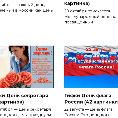
картинка)
ктября — важный день,
чаемый в России как День
20 октября отмечается
Международный день пов
посвященный
ки День секретаря
Гифки День флага
картинок)
России (42 картинки
нтября — День секретаря.
22 августа — День флага
день, когда мы празднуем
России. Это день, когда