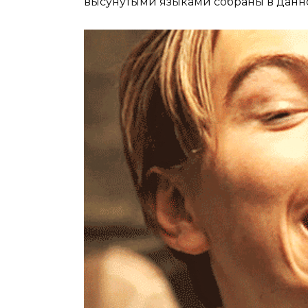
высунутыми языками собраны в данн