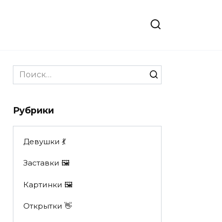
Search
for:
Рубрики
Девушки 💃
Заставки 🖼
Картинки 🖼
Открытки 👋