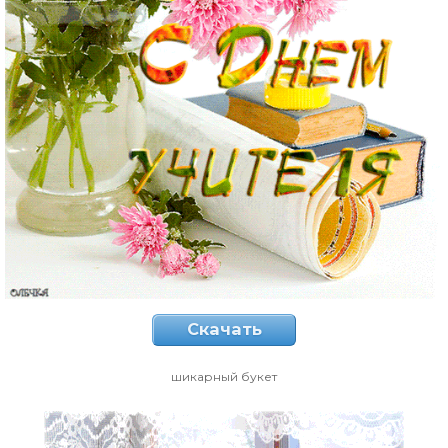
Скачать
шикарный букет