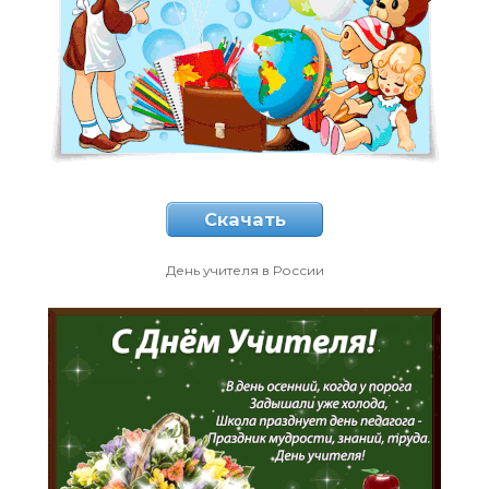
Скачать
День учителя в России