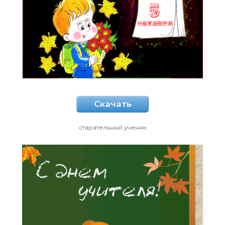
Скачать
старательный ученик