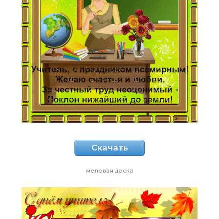
Скачать
меловая доска