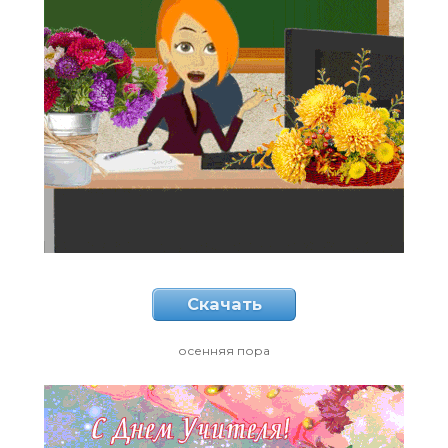
Скачать
осенняя пора