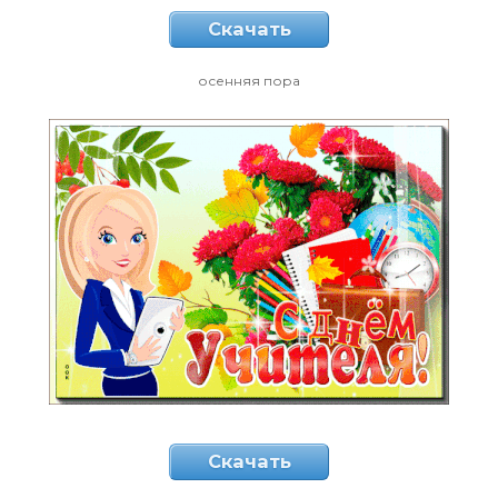
Скачать
осенняя пора
Скачать