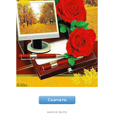
Скачать
милое фото