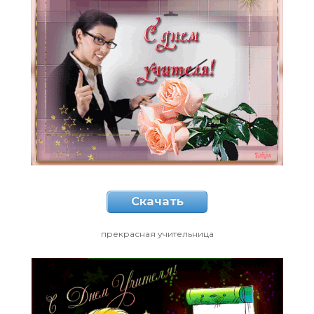
Скачать
прекрасная учительница