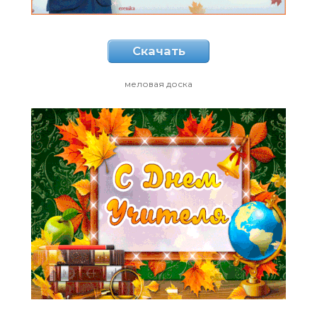
Скачать
меловая доска